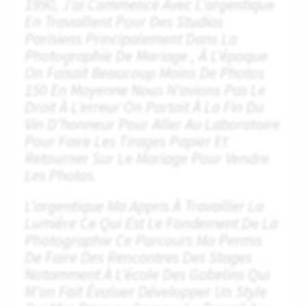
1990, J’ai Commencé Avec L’argentique
En Travaillent Pour Des Studios
Parisiens Principalement Dans La
Photographie De Mariage , À L’époque
On Faisait Beaucoup Moins De Photos
150 En Moyenne Nous N’avions Pas Le
Droit À L’erreur On Partait À La Fin Du
Vin D’honneur Pour Aller Au Laboratoire
Pour Faire Les Tirages Papier Et
Retourner Sur Le Mariage Pour Vendre
Les Photos.
L’argentique Ma Appris À Travailler La
Lumière Ce Qui Est Le Fondement De La
Photographie Ce Parcours Ma Permis
De Faire Des Rencontres Des Stages
Notamment À L’école Des Gobelins Qui
M’on Fait Évoluer Développer Un Style