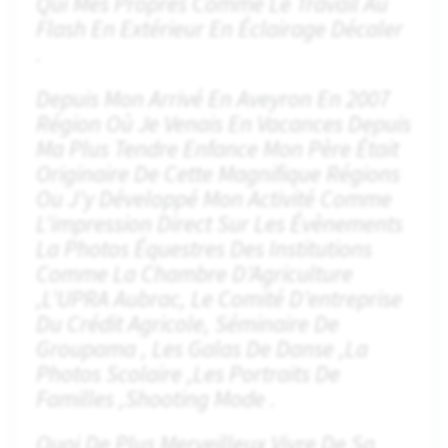
Qui Mes Propres Comme Le Travail Au
Flash En Extérieur En Éclairage Décaler
.
Depuis Mon Arrivé En Aveyron En 2007
Région Où Je Venais En Vacances Depuis
Ma Plus Tendre Enfance Mon Père Était
Originaire De Cette Magnifique Régions
Ou J’y Développé Mon Activité Comme
L’impression Direct Sur Les Évènements
La Photos Équestres Des Institutions
Comme La Chambre D’Agriculture
,l’UPRA Aubrac, Le Comité D’entreprise
Du Crédit Agricole, Séminaire De
Groupama , Les Galas De Danse ,la
Photos Scolaire ,les Portraits De
Familles ,shooting Mode .
Quoi De Plus Merveilleux Vivre De Sa