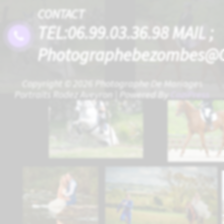
CONTACT
TEL:06.99.03.36.98 MAIL ;
Photographebezombes@
Copyright © 2026 Photographe De Mariages
Portraits Rodez Aveyron | Powered By
CoziPress