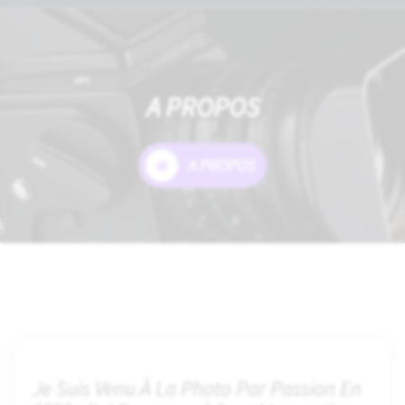
A PROPOS
A PROPOS
Je Suis Venu À La Photo Par Passion En